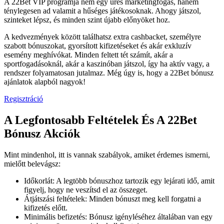
A 22Bet VIP programja nem egy üres marketingfogás, hanem
ténylegesen ad valamit a hűséges játékosoknak. Ahogy játszol,
szinteket lépsz, és minden szint újabb előnyöket hoz.
A kedvezmények között találhatsz extra cashbacket, személyre
szabott bónuszokat, gyorsított kifizetéseket és akár exkluzív
esemény meghívókat. Minden feltett tét számít, akár a
sportfogadásoknál, akár a kaszinóban játszol, így ha aktív vagy, a
rendszer folyamatosan jutalmaz. Még úgy is, hogy a 22Bet bónusz
ajánlatok alapból nagyok!
Regisztráció
A Legfontosabb Feltételek És A 22Bet
Bónusz Akciók
Mint mindenhol, itt is vannak szabályok, amiket érdemes ismerni,
mielőtt belevágsz:
Időkorlát: A legtöbb bónuszhoz tartozik egy lejárati idő, amit
figyelj, hogy ne veszítsd el az összeget.
Átjátszási feltételek: Minden bónuszt meg kell forgatni a
kifizetés előtt.
Minimális befizetés: Bónusz igényléséhez általában van egy