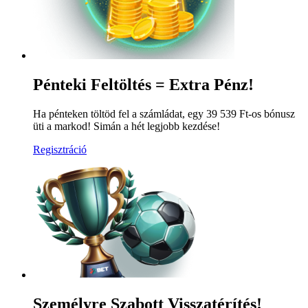
Pénteki Feltöltés = Extra Pénz!
Ha pénteken töltöd fel a számládat, egy 39 539 Ft-os bónusz
üti a markod! Simán a hét legjobb kezdése!
Regisztráció
Személyre Szabott Visszatérítés!