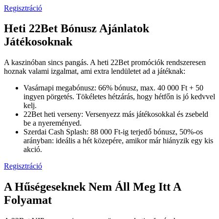
Regisztráció
Heti 22Bet Bónusz Ajánlatok
Játékosoknak
A kaszinóban sincs pangás. A heti 22Bet promóciók rendszeresen
hoznak valami izgalmat, ami extra lendületet ad a játéknak:
Vasárnapi megabónusz: 66% bónusz, max. 40 000 Ft + 50
ingyen pörgetés. Tökéletes hétzárás, hogy hétfőn is jó kedvvel
kelj.
22Bet heti verseny: Versenyezz más játékosokkal és zsebeld
be a nyereményed.
Szerdai Cash Splash: 88 000 Ft-ig terjedő bónusz, 50%-os
arányban: ideális a hét közepére, amikor már hiányzik egy kis
akció.
Regisztráció
A Hűségeseknek Nem Áll Meg Itt A
Folyamat