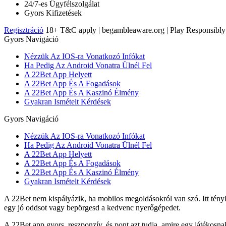
24/7-es Ügyfélszolgálat
Gyors Kifizetések
Regisztráció
18+ T&C apply | begambleaware.org | Play Responsibly
Gyors Navigáció
Nézzük Az IOS-ra Vonatkozó Infókat
Ha Pedig Az Android Vonatra Ülnél Fel
A 22Bet App Helyett
A 22Bet App És A Fogadások
A 22Bet App És A Kaszinó Élmény
Gyakran Ismételt Kérdések
Gyors Navigáció
Nézzük Az IOS-ra Vonatkozó Infókat
Ha Pedig Az Android Vonatra Ülnél Fel
A 22Bet App Helyett
A 22Bet App És A Fogadások
A 22Bet App És A Kaszinó Élmény
Gyakran Ismételt Kérdések
A 22Bet nem kispályázik, ha mobilos megoldásokról van szó. Itt tényl
egy jó oddsot vagy bepörgesd a kedvenc nyerőgépedet.
A 22Bet app gyors, reszponzív, és pont azt tudja, amire egy játékosna