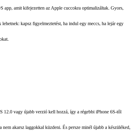
S app, amit kifejezetten az Apple cuccokra optimalizáltak. Gyors,
k lehetnek: kapsz figyelmeztetést, ha indul egy meccs, ha lejár egy
okat.
12.0 vagy újabb verzió kell hozzá, így a régebbi iPhone 6S-től
ha nem akarsz laggokkal küzdeni. És persze minél újabb a készüléked,