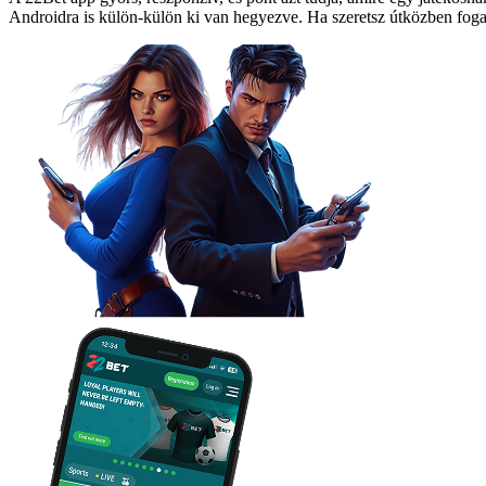
Androidra is külön-külön ki van hegyezve. Ha szeretsz útközben fogadn