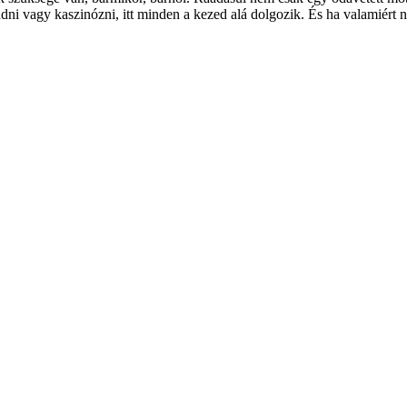
i vagy kaszinózni, itt minden a kezed alá dolgozik. És ha valamiért ne